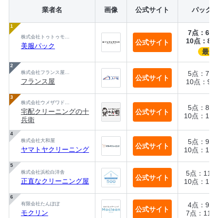
業者名
画像
公式サイト
パック
7点：6,5
株式会社トゥトゥモロウ
10点：8,7
公式サイト
美服パック
最安
株式会社フランス屋本部
5点：7,3
公式サイト
フランス屋
10点：9,5
株式会社ウメザワドライ
5点：8,7
宅配クリーニングの十
公式サイト
10点：13,
兵衛
株式会社大和屋
5点：9,9
公式サイト
ヤマトヤクリーニング
10点：14,
株式会社浜松白洋舎
5点：11,0
公式サイト
正直なクリーニング屋
10点：16,
有限会社たんぽぽ
4点：9,8
公式サイト
モクリン
7点：11,5