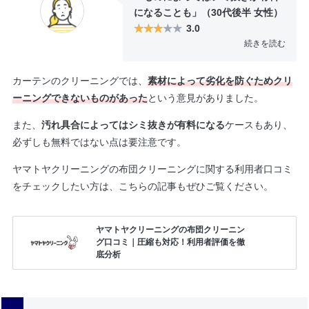
になることも」（30代後半 女性）
グできませんという形で帰ってき
3.0
たのでどんなカーテンでも対応可
続きを読む
能というわけではないようです。
シミ抜き無料と書いてあったので
すが、セーターの裾についていた
カーテンのクリーニングでは、
素材によって劣化を防ぐためクリ
泥汚れが追加料金がかかると言わ
ーニングできないものがあった
という意見がありました。
れました。500円ほど払ってお願い
してきれいにしてもらえたので、
また、
汚れ具合によってはシミ抜きが有料になる
ケースもあり、
仕上がりは満足でしたが、無料だ
必ずしも無料ではない点は要注意です。
と思ってた分少し残念な気持ちに
ヤマトヤクリーニングの布団クリーニングに関する利用者口コミ
なりました。
をチェックしたい方は、こちらの記事もぜひご覧ください。
ヤマトヤクリーニングの布団クリーニン
グ口コミ｜圧縮も対応！利用者評価を徹
底分析