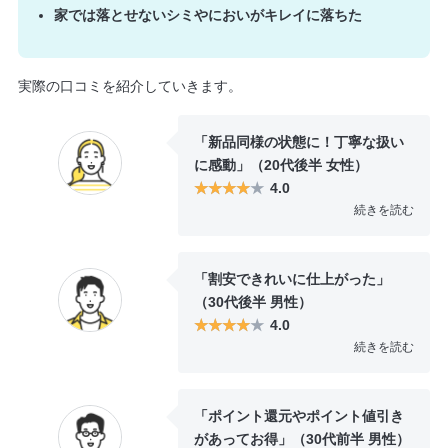
家では落とせないシミやにおいがキレイに落ちた
実際の口コミを紹介していきます。
「新品同様の状態に！丁寧な扱い
に感動」（20代後半 女性）
4.0
続きを読む
毛玉だらけのセーターが新品同様
の状態になって戻ってきました。
「割安できれいに仕上がった」
毛玉取りは無料で行って下さるた
（30代後半 男性）
め、お得感があります。またダウ
4.0
ンジャケットも出しましたが、ボ
続きを読む
リュームが復活して嬉しかったで
カーテンのクリーニングを依頼し
す。丁寧な扱いに感動しました。
ましたが、シミに気のほか防カビ
「ポイント還元やポイント値引き
コーティングを施しても割安だっ
があってお得」（30代前半 男性）
たのが良かったです。防音タイプ