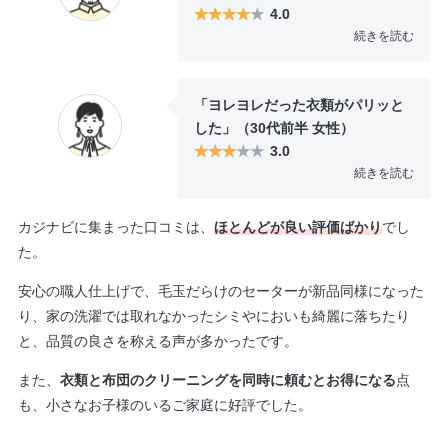
4.0
のカーテンなので無理だろうと思
続きを読む
っていたんですが、防音カーテン
Yahooショッピングからの購入利
でもクリーニングができたようで
用で、ポイント還元やポイント値
無事きれいに仕上がったものが返
「ヨレヨレだった衣類がパリッと
引きもあってお得でした。ポスト
ってきました。
した」（30代前半 女性）
に梱包パックが送られてくる、ク
3.0
リーニング後も郵送されてくるの
続きを読む
で、共働きでの家を空けることが
昨年、セーターやコートなど冬物
多いので、宅配ボックス利用で便
のかさばる衣類をまとめて頼みま
利でした
カジナビに集まった口コミは、
ほとんどが良い評価ばかり
でし
した。保管付きだと高いですが一
た。
律料金なのでコートなどを頼めば
そこまで割高ではないかも。袖口
安心の職人仕上げで、毛玉だらけのセーターが新品同様になった
についていた毛玉などきれいに取
り、家の洗濯では取れなかったシミやにおいも綺麗に落ちたり
ってもらえてヨレヨレだった衣類
と、品質の良さを称える声が多かったです。
がパリッとした状態で戻ってきた
また、
衣類と布団のクリーニングを同時に頼むとお得になる
点
のは良かったです。
も、小さなお子様のいるご家庭に好評でした。