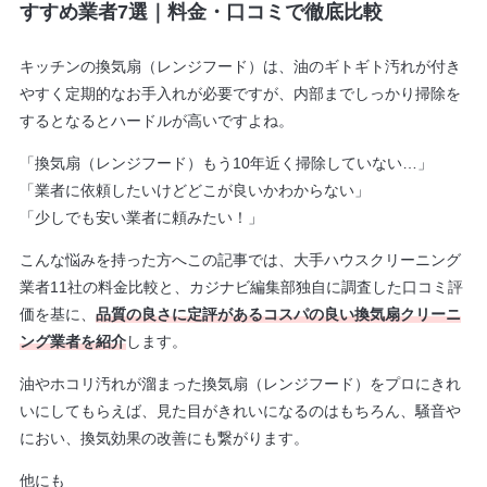
すすめ業者7選｜料金・口コミで徹底比較
キッチンの換気扇（レンジフード）は、油のギトギト汚れが付き
やすく定期的なお手入れが必要ですが、内部までしっかり掃除を
するとなるとハードルが高いですよね。
「換気扇（レンジフード）もう10年近く掃除していない…」
「業者に依頼したいけどどこが良いかわからない」
「少しでも安い業者に頼みたい！」
こんな悩みを持った方へこの記事では、大手ハウスクリーニング
業者11社の料金比較と、カジナビ編集部独自に調査した口コミ評
価を基に、
品質の良さに定評があるコスパの良い換気扇クリーニ
ング業者を紹介
します。
油やホコリ汚れが溜まった換気扇（レンジフード）をプロにきれ
いにしてもらえば、見た目がきれいになるのはもちろん、騒音や
におい、換気効果の改善にも繋がります。
他にも