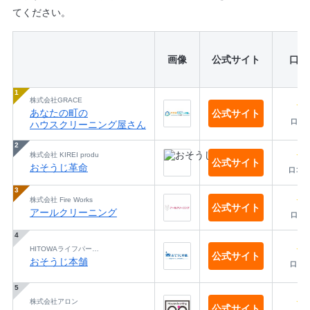
てください。
画像
公式サイト
口コ
株式会社GRACE
★
あなたの町の
公式サイト
口コ
ハウスクリーニング屋さん
★
株式会社 KIREI produ
公式サイト
おそうじ革命
口コミ
★
株式会社 Fire Works
公式サイト
アールクリーニング
口コ
★
HITOWAライフパートナー
公式サイト
おそうじ本舗
口コミ
★
株式会社アロン
公式サイト