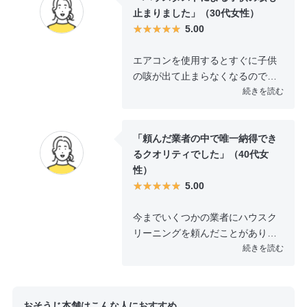
止まりました」（30代女性）
ちが良くなるならもっと早く依頼
5.00
するべきでした。
エアコンを使用するとすぐに子供
の咳が出て止まらなくなるので、
おそうじ本舗に依頼しました。エ
続きを読む
アコン2台を掃除していただいたの
ですが、作業中でもきちんと説明
「頼んだ業者の中で唯一納得でき
してもらいながらやっていただけ
るクオリティでした」（40代女
ました。中の方まできれいにして
性）
いただいけことで、エアコンを使
5.00
用する際の不安がなくなり作業し
てもらって良かったです。金額が2
今までいくつかの業者にハウスク
万程度だったかと思います。健康
リーニングを頼んだことがありま
のことを考えたらやる価値はあっ
すが、足跡を残されたり壁に指紋
続きを読む
たなと思います。
が付いていたりと、掃除以外の面
で納得できる業者さんに出会うこ
とができませんでした。そんな
おそうじ本舗はこんな人におすすめ