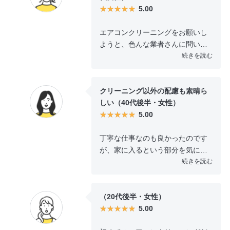
5.00
エアコンクリーニングをお願いし
ようと、色んな業者さんに問い合
わせをしたのですが時期が時期だ
続きを読む
ったせいかどこも予約が取れず、
くらしのマーケットでクリーニン
クリーニング以外の配慮も素晴ら
グをしてくれる所を探しました。
しい（40代後半・女性）
小さなところにお願いするのは初
5.00
めてだったのですが、親切に色々
と教えて頂いて安心してお願いで
丁寧な仕事なのも良かったのです
きました。エアコンもすっかりキ
が、家に入るという部分を気に掛
レイになってよかったです。
けて下さり物を動かす場合も細か
続きを読む
におっしゃって頂き配慮の素晴ら
しい方でした。日頃のお掃除で簡
（20代後半・女性）
単に出来る部分は方法を教えて下
5.00
さり、なおかつ建具が長持ちする
方法もお聞きでき大満足でした