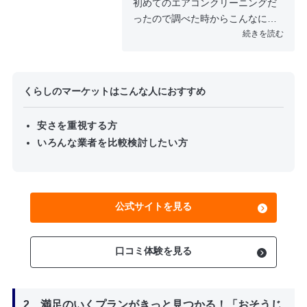
初めてのエアコンクリーニングだ
ったので調べた時からこんなに値
段がするんだとびっくりしまし
続きを読む
た。小汚いおじさんが掃除に来る
のかと思いきや、礼儀正しく誰か
のお父さんのような人が来たので
くらしのマーケットはこんな人におすすめ
ほっとしました。 購入してから一
度も業者にクリーニングをお願い
安さを重視する方
したことがなかったのですが、し
いろんな業者を比較検討したい方
た後はカビのような匂いもなくな
り、動きも良くなったように感じ
ているので高評価をつけさせても
らいました。
公式サイトを見る
口コミ体験を見る
2、満足のいくプランがきっと見つかる！「おそうじ