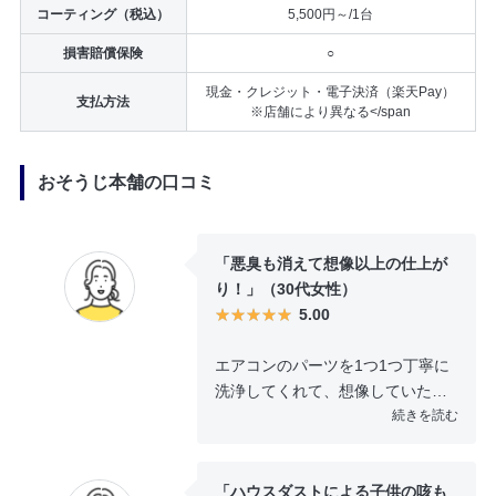
コーティング（税込）
5,500円～/1台
損害賠償保険
○
現金・クレジット・電子決済（楽天Pay）
支払方法
※店舗により異なる</span
おそうじ本舗の口コミ
「悪臭も消えて想像以上の仕上が
り！」（30代女性）
5.00
エアコンのパーツを1つ1つ丁寧に
洗浄してくれて、想像していた以
上にキレイになりました。電源を
続きを読む
入れた時のイヤな臭いもなくな
り、とにかく快適です。費用はち
「ハウスダストによる子供の咳も
ょっと高いですが、こんなに気持