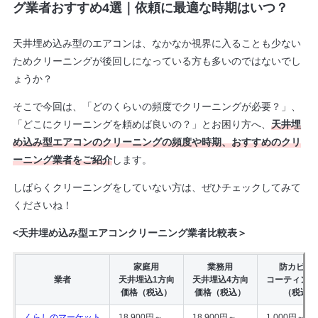
グ業者おすすめ4選｜依頼に最適な時期はいつ？
天井埋め込み型のエアコンは、なかなか視界に入ることも少ない
ためクリーニングが後回しになっている方も多いのではないでし
ょうか？
そこで今回は、「どのくらいの頻度でクリーニングが必要？」、
「どこにクリーニングを頼めば良いの？」とお困り方へ、
天井埋
め込み型エアコンのクリーニングの頻度や時期、おすすめのクリ
ーニング業者をご紹介
します。
しばらくクリーニングをしていない方は、ぜひチェックしてみて
くださいね！
<天井埋め込み型エアコンクリーニング業者比較表＞
家庭用
業務用
防カビ抗
業者
天井埋込1方向
天井埋込4方向
コーティング
価格（税込）
価格（税込）
（税込）
くらしのマーケット
18,900円～
18,900円～
1,000円～/1